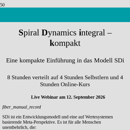
SDi als Landkarte besser verstehen
S
piral
D
ynamics
i
ntegral –
k
ompakt
Eine kompakte Einführung in das Modell SDi
8 Stunden verteilt auf 4 Stunden Selbstlern und 4
Stunden Online-Kurs
Live Webinar am 12. September 2026
fiber_manual_record
SDi ist ein Entwicklungsmodell und eine auf Wertesystemen
basierende Meta-Perspektive. Es ist für alle Menschen
unentbehrlich, die: