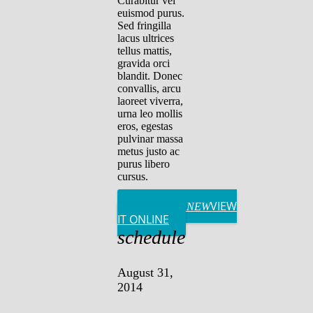
Curabitur vel
euismod purus.
Sed fringilla
lacus ultrices
tellus mattis,
gravida orci
blandit. Donec
convallis, arcu
laoreet viverra,
urna leo mollis
eros, egestas
pulvinar massa
metus justo ac
purus libero
cursus.
VIEW
OPEN_IN_NEW
IT ONLINE
schedule
August 31,
2014