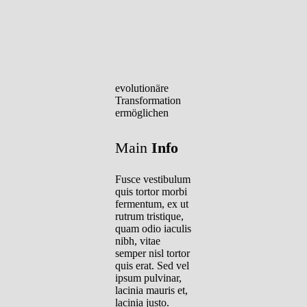
evolutionäre
Transformation
ermöglichen
Main
Info
Fusce vestibulum
quis tortor morbi
fermentum, ex ut
rutrum tristique,
quam odio iaculis
nibh, vitae
semper nisl tortor
quis erat. Sed vel
ipsum pulvinar,
lacinia mauris et,
lacinia justo.